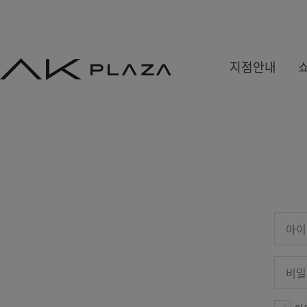
AK
지점안내
PLAZA
백화점
쇼핑몰
쇼핑뉴스
수원
홍대
사은&이벤트
분당
기흥
당첨자발표
평택
광명
원주
금정
세종