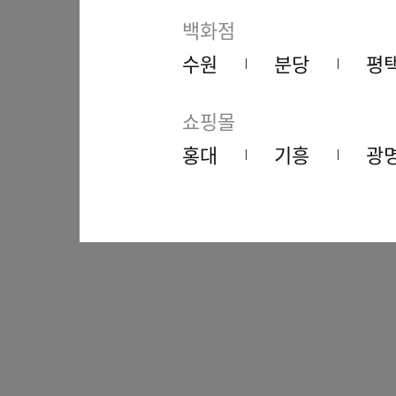
백화점
수원
분당
평
쇼핑몰
홍대
기흥
광