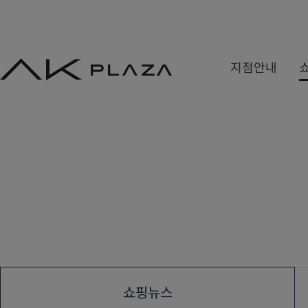
AK
지점안내
PLAZA
백화점
쇼핑몰
쇼핑뉴스
수원
홍대
사은&이벤트
분당
기흥
당첨자발표
평택
광명
원주
금정
세종
쇼핑뉴스