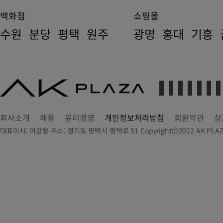
백화점
쇼핑몰
수원
분당
평택
원주
광명
홍대
기흥
AK
PLAZA
회사소개
채용
윤리경영
개인정보처리방침
회원약관
상
대표이사: 이강용 주소: 경기도 평택시 평택로 51 Copyrightⓒ2022 AK PLAZA Dep