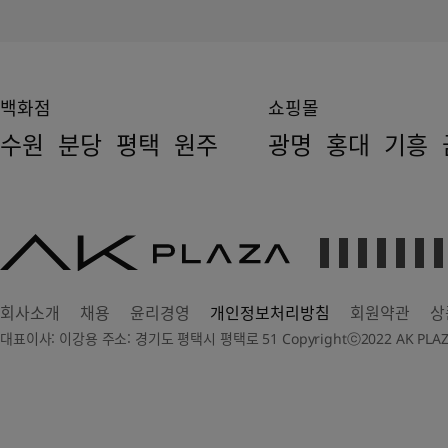
백화점
쇼핑몰
수원
분당
평택
원주
광명
홍대
기흥
AK
PLAZA
회사소개
채용
윤리경영
개인정보처리방침
회원약관
상
대표이사: 이강용 주소: 경기도 평택시 평택로 51 Copyrightⓒ2022 AK PLAZA Dep