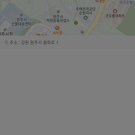
로드
주소 : 강원 원주시 봉화로 1
뷰
길찾
기
지도
크게
보기