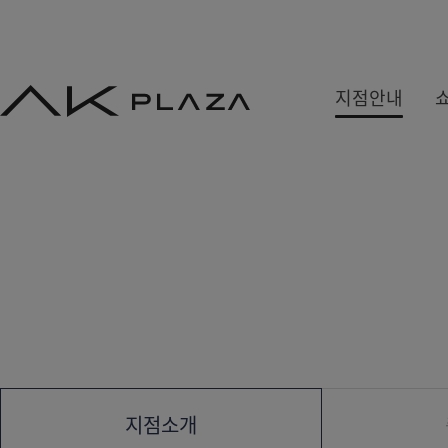
AK
지점안내
PLAZA
백화점
쇼핑몰
쇼핑뉴스
수원
홍대
사은&이벤트
분당
기흥
당첨자발표
평택
광명
원주
금정
세종
지점소개