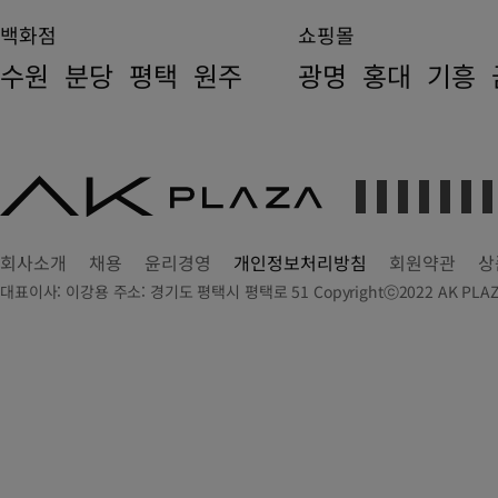
백화점
쇼핑몰
수원
분당
평택
원주
광명
홍대
기흥
AK
PLAZA
회사소개
채용
윤리경영
개인정보처리방침
회원약관
상
대표이사: 이강용 주소: 경기도 평택시 평택로 51 Copyrightⓒ2022 AK PLAZA Dep