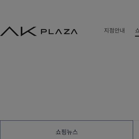
AK
지점안내
PLAZA
백화점
쇼핑몰
쇼핑뉴스
수원
홍대
사은&이벤트
분당
기흥
당첨자발표
평택
광명
원주
금정
세종
쇼핑뉴스