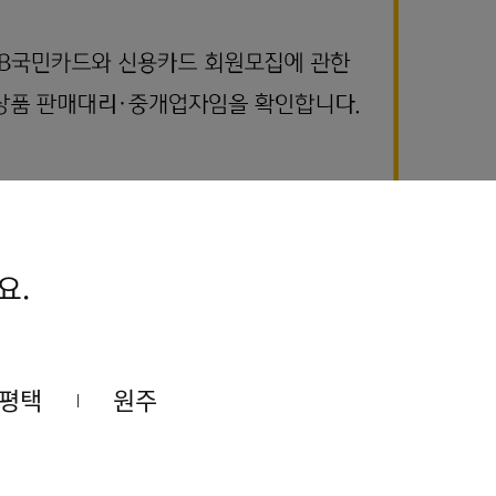
요.
평택
원주