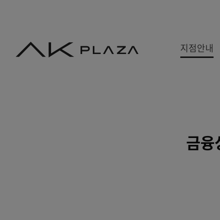
AK
지점안내
PLAZA
백화점
쇼핑몰
쇼핑뉴스
금융
수원
홍대
사은&이벤트
분당
기흥
당첨자발표
평택
광명
원주
금정
세종