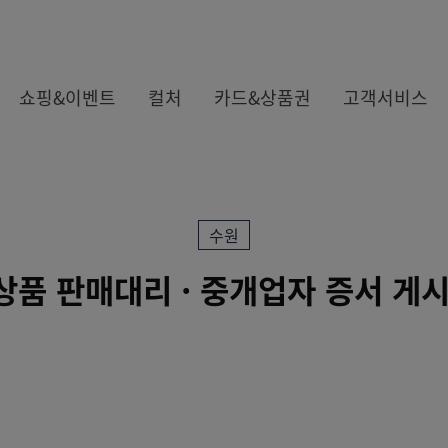
쇼핑&이벤트
컬처
카드&상품권
고객서비스
수원
카드
상품 판매대리 · 중개업자 증서 게시
상품권