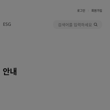
로그인
회원가입
검
ESG
색
우수고객혜택
윤리경영
 안내
AK멤버스 CLUB
사회공헌
자주하는 질문
Return To Green
1:1 문의