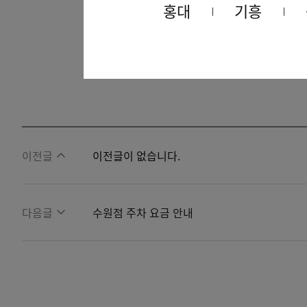
금융소비자보호법 시행령 제 24조에 
홍대
기흥
금융상품 판매대리
· 중개업자 증서를
이전글
이전글이 없습니다.
다음글
수원점 주차 요금 안내