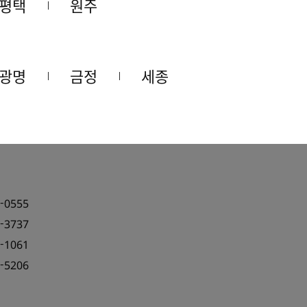
평택
원주
STEP 02
광명
금정
세종
K멤버스 사이트 마이페이지
ㅇㅋ
원정보변경
ㅇㅋㄹ클럽 가입체크
페이지를 통해 편리하게 가입 하실 수 있습니다.
-0555
-3737
-1061
-5206