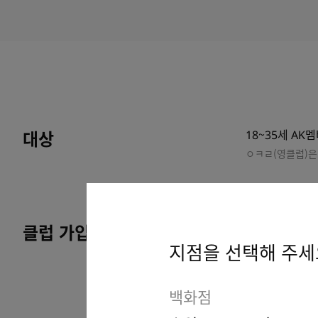
대상
18~35세 AK
ㅇㅋㄹ(영클럽)은 
클럽 가입방법
오프라인
STEP 01
지점을 선택해 주세
가
문
백화점
(수