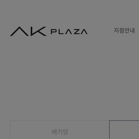
AK
지점안내
PLAZA
백화점
쇼핑몰
쇼핑뉴스
수원
홍대
사은&이벤트
분당
기흥
당첨자발표
평택
광명
원주
금정
세종
베키맘