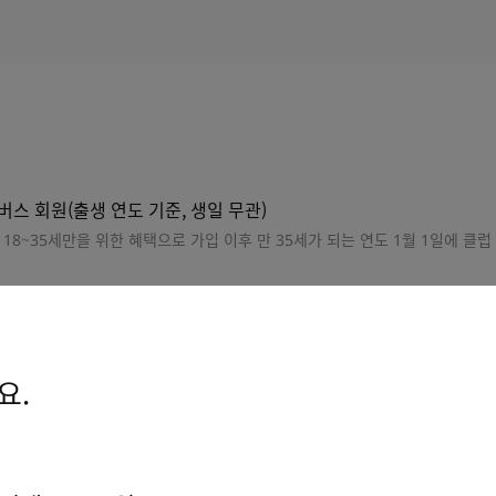
멤버스 회원(출생 연도 기준, 생일 무관)
18~35세만을 위한 혜택으로 가입 이후 만 35세가 되는 연도 1월 1일에 클럽
STEP 02
요.
까운 점포의 AK멤버스카드 데스크 방
AK멤버
후 가입
원/분당/평택/원주)