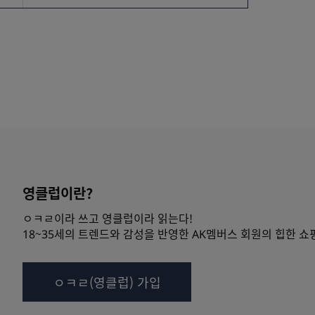
영클럽이란?
ㅇㅋㄹ이라 쓰고 영클럽이라 읽는다!
18~35세의 트렌드와 감성을 반영한 AK멤버스 회원의 힙한 쇼
ㅇㅋㄹ(영클럽) 가입