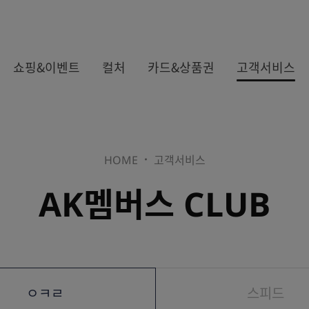
쇼핑&이벤트
컬처
카드&상품권
고객서비스
HOME
고객서비스
카드
AK멤버스 CLUB
상품권
ㅇㅋㄹ
스피드