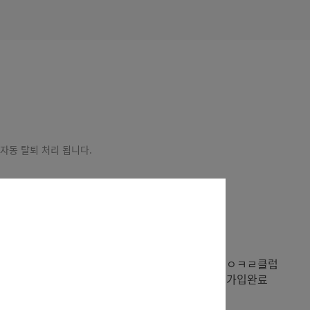
 자동 탈퇴 처리 됩니다.
STEP 03
스 가입확인 및 본인 확인
ㅇㅋㄹ
클럽
신청서 작성(신분증 지참)
가입완료