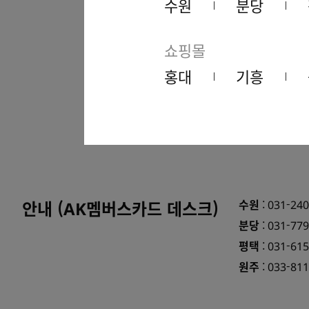
수원
분당
쇼핑몰
온라인
STEP 01
홍대
기흥
A
회
※ AK멤버스 홈
안내 (AK멤버스카드 데스크)
수원
:
031-240
분당
:
031-779
평택
:
031-615
원주
:
033-811