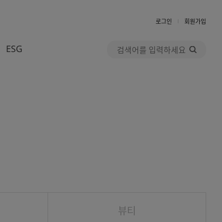
로그인
회원가입
검
ESG
색
우수고객혜택
윤리경영
AK멤버스 CLUB
사회공헌
자주하는 질문
Return To Green
1:1 문의
뷰티