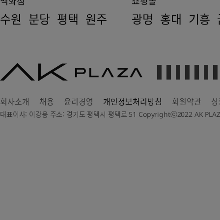
백화점
쇼핑몰
수원
분당
평택
원주
광명
홍대
기흥
AK
PLAZA
회사소개
채용
윤리경영
개인정보처리방침
회원약관
상
대표이사: 이강용 주소: 경기도 평택시 평택로 51 Copyrightⓒ2022 AK PLAZA Dep