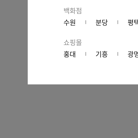
백화점
수원
분당
평
쇼핑몰
홍대
기흥
광