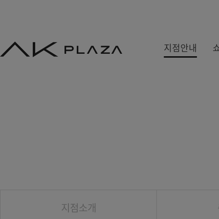
AK
지점안내
PLAZA
백화점
쇼핑몰
쇼핑뉴스
수원
홍대
사은&이벤트
분당
기흥
당첨자발표
평택
광명
원주
금정
세종
지점소개