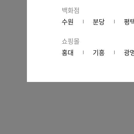
백화점
수원
분당
평
쇼핑몰
홍대
기흥
광