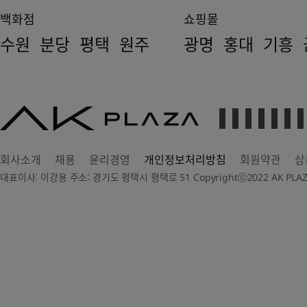
백화점
쇼핑몰
수원
분당
평택
원주
광명
홍대
기흥
AK
PLAZA
회사소개
채용
윤리경영
개인정보처리방침
회원약관
상
대표이사: 이강용 주소: 경기도 평택시 평택로 51 Copyrightⓒ2022 AK PLAZA Dep