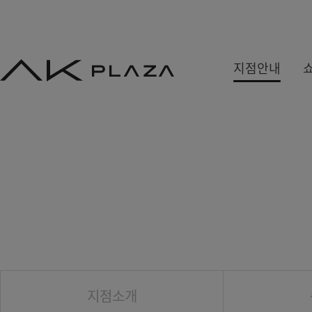
AK
지점안내
PLAZA
백화점
쇼핑몰
쇼핑뉴스
수원
홍대
사은&이벤트
분당
기흥
당첨자발표
평택
광명
원주
금정
세종
지점소개