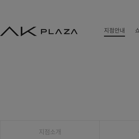
AK
지점안내
PLAZA
백화점
쇼핑몰
쇼핑뉴스
수원
홍대
사은&이벤트
분당
기흥
당첨자발표
평택
광명
원주
금정
세종
지점소개