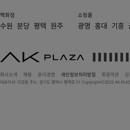
백화점
쇼핑몰
수원
분당
평택
원주
광명
홍대
기흥
AK
PLAZA
회사소개
채용
윤리경영
개인정보처리방침
회원약관
상
대표이사: 이강용 주소: 경기도 평택시 평택로 51 Copyrightⓒ2022 AK PLAZA Dep