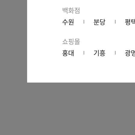
백화점
수원
분당
평
쇼핑몰
홍대
기흥
광